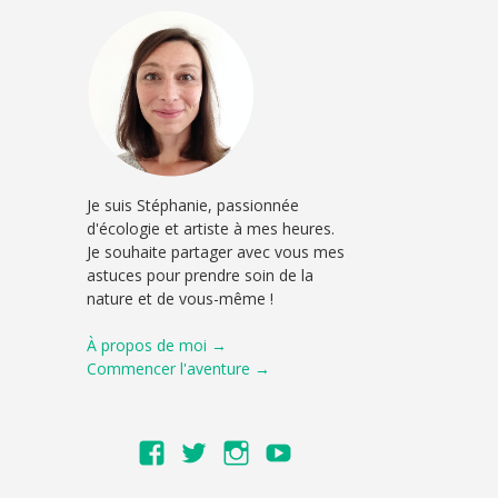
Je suis Stéphanie, passionnée
d'écologie et artiste à mes heures.
Je souhaite partager avec vous mes
astuces pour prendre soin de la
nature et de vous-même !
À propos de moi →
Commencer l'aventure →
Voir
Voir
Voir
Voir
le
le
le
le