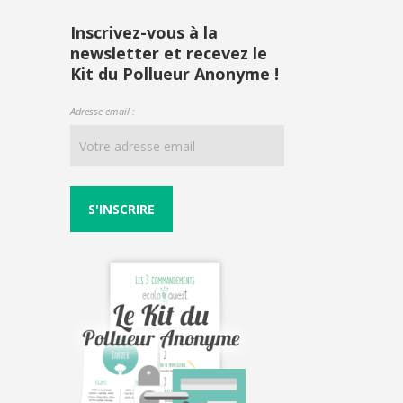
profil
profil
profil
profil
de
de
de
de
Inscrivez-vous à la
newsletter et recevez le
ecoloquest
ecoloquest
ecoloquest
UCNI6RPVeiymtZ
Kit du Pollueur Anonyme !
sur
sur
sur
AiuYw
Facebook
Twitter
Instagram
sur
Adresse email :
YouTube