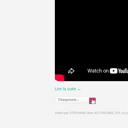
Lire la suite →
Publié par
STÉPHANIE
dans
AUTONOMIE, DIY
,
4 c