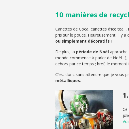
10 manières de recycl
Canettes de Coca, canettes d’Ice tea…
pris sur le pouce. Heureusement, il y a
ou simplement décoratifs
!
De plus, la
période de Noël
approche 
monde commence à parler de Noël…), les 
dehors par ce temps ; bref, le moment
C’est donc sans attendre que je vous p
métalliques
.
1
Ce 
jol
Voi