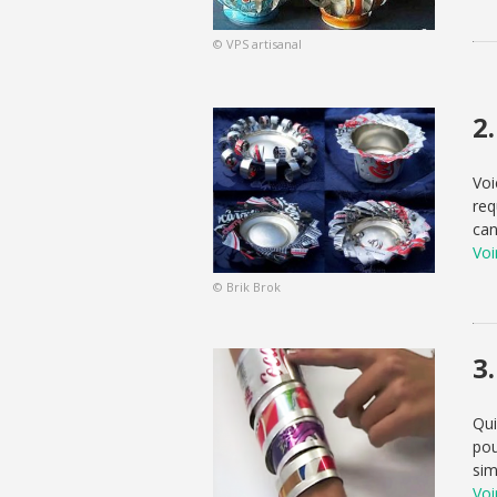
© VPS artisanal
2
Voi
req
can
Voi
© Brik Brok
3
Qui
pou
sim
Voi