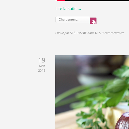
Lire la suite →
Publié par
STÉPHANIE
dans
DIY
,
3 commentaires
19
AVR
2016