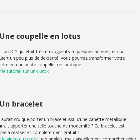
.Une coupelle en lotus
ci un DIY qui était très en vogue il y a quelques années, et qui
uiert un peu plus de dextérité. Vous pourrez transformer votre
ette en une petite coupelle très pratique.
r le tutoriel sur Brik Brok
.Un bracelet
 aurait cru que porter un bracelet issu d’une canette métallique
rrait apporter une telle touche de modernité ? Ce bracelet est
ple à réaliser et complètement gratuit !
r la vidéo du tutoriel
(en anglais, mais visuellement compréhensible)