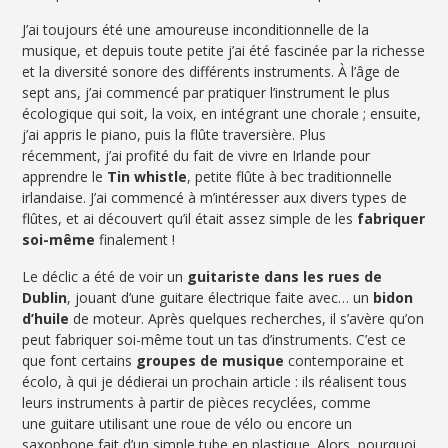
J’ai toujours été une amoureuse inconditionnelle de la
musique, et depuis toute petite j’ai été fascinée par la richesse
et la diversité sonore des différents instruments. À l’âge de
sept ans, j’ai commencé par pratiquer l’instrument le plus
écologique qui soit, la voix, en intégrant une chorale ; ensuite,
j’ai appris le piano, puis la flûte traversière. Plus
récemment, j’ai profité du fait de vivre en Irlande pour
apprendre le
Tin whistle
, petite flûte à bec traditionnelle
irlandaise. J’ai commencé à m’intéresser aux divers types de
flûtes, et ai découvert qu’il était assez simple de les
fabriquer
soi-même
finalement !
Le déclic a été de voir un
guitariste dans les rues de
Dublin
, jouant d’une guitare électrique faite avec… un
bidon
d’huile
de moteur. Après quelques recherches, il s’avère qu’on
peut fabriquer soi-même tout un tas d’instruments. C’est ce
que font certains
groupes de musique
contemporaine et
écolo, à qui je dédierai un prochain article : ils réalisent tous
leurs instruments à partir de pièces recyclées, comme
une guitare utilisant une roue de vélo ou encore un
saxophone fait d’un simple tube en plastique. Alors, pourquoi