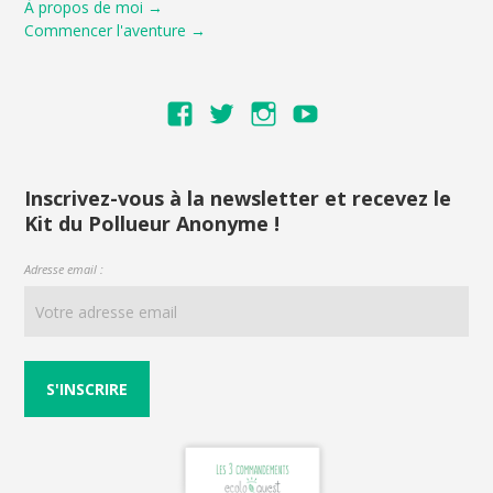
À propos de moi →
Commencer l'aventure →
Voir
Voir
Voir
Voir
le
le
le
le
profil
profil
profil
profil
de
de
de
de
Inscrivez-vous à la newsletter et recevez le
Kit du Pollueur Anonyme !
ecoloquest
ecoloquest
ecoloquest
UCNI6RPVeiym
sur
sur
sur
AiuYw
Adresse email :
Facebook
Twitter
Instagram
sur
YouTube