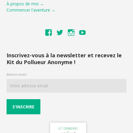
À propos de moi →
Commencer l'aventure →
Voir
Voir
Voir
Voir
le
le
le
le
profil
profil
profil
profil
de
de
de
de
Inscrivez-vous à la newsletter et recevez le
Kit du Pollueur Anonyme !
ecoloquest
ecoloquest
ecoloquest
UCNI6RPVeiym
sur
sur
sur
AiuYw
Adresse email :
Facebook
Twitter
Instagram
sur
YouTube