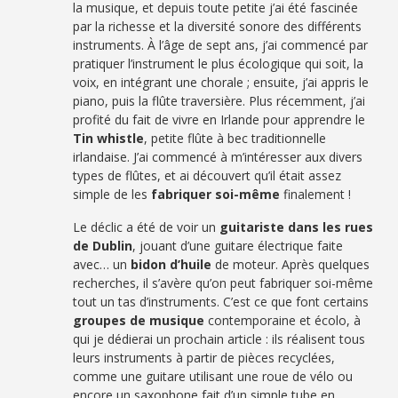
la musique, et depuis toute petite j’ai été fascinée
par la richesse et la diversité sonore des différents
instruments. À l’âge de sept ans, j’ai commencé par
pratiquer l’instrument le plus écologique qui soit, la
voix, en intégrant une chorale ; ensuite, j’ai appris le
piano, puis la flûte traversière. Plus récemment, j’ai
profité du fait de vivre en Irlande pour apprendre le
Tin whistle
, petite flûte à bec traditionnelle
irlandaise. J’ai commencé à m’intéresser aux divers
types de flûtes, et ai découvert qu’il était assez
simple de les
fabriquer soi-même
finalement !
Le déclic a été de voir un
guitariste dans les rues
de Dublin
, jouant d’une guitare électrique faite
avec… un
bidon d’huile
de moteur. Après quelques
recherches, il s’avère qu’on peut fabriquer soi-même
tout un tas d’instruments. C’est ce que font certains
groupes de musique
contemporaine et écolo, à
qui je dédierai un prochain article : ils réalisent tous
leurs instruments à partir de pièces recyclées,
comme une guitare utilisant une roue de vélo ou
encore un saxophone fait d’un simple tube en