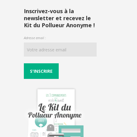
profil
profil
profil
profil
de
de
de
de
Inscrivez-vous à la
newsletter et recevez le
ecoloquest
ecoloquest
ecoloquest
UCNI6RPVeiymtZ
Kit du Pollueur Anonyme !
sur
sur
sur
AiuYw
Facebook
Twitter
Instagram
sur
Adresse email :
YouTube