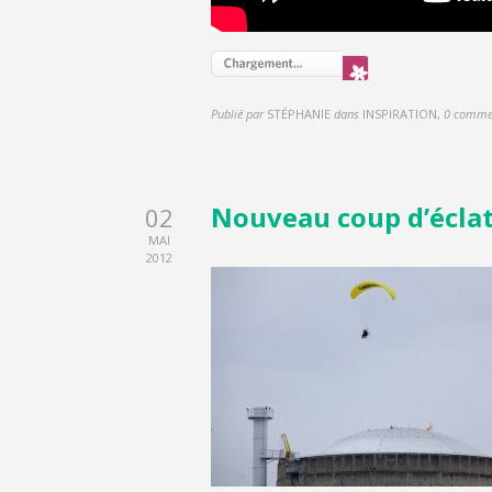
Publié par
STÉPHANIE
dans
INSPIRATION
,
0 comme
Nouveau coup d’écla
02
MAI
2012