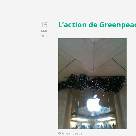
L’action de Greenpea
15
MAI
2012
© Greenpeace