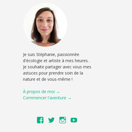
Je suis Stéphanie, passionnée
d'écologie et artiste à mes heures.
Je souhaite partager avec vous mes
astuces pour prendre soin de la
nature et de vous-même !
À propos de moi →
Commencer l'aventure →
Voir
Voir
Voir
Voir
le
le
le
le