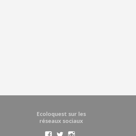
Ecoloquest sur les
réseaux sociaux
Voir
Voir
Voir