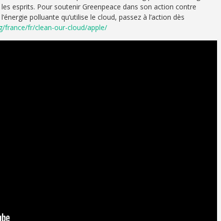
les esprits. Pour soutenir Greenpeace dans son action contre
l’énergie polluante qu’utilise le cloud, passez à l’action dès
/france/fr/clean-our-cloud/apple/