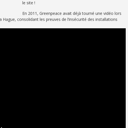
le site !
En 2011, Greenpeace avait déjà tourné une vidéo lors
a Hague, consolidant les preuves de l’insécurité des installations