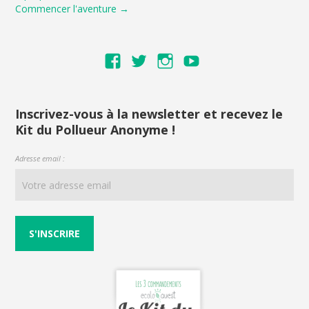
Commencer l'aventure →
Voir
Voir
Voir
Voir
le
le
le
le
profil
profil
profil
profil
de
de
de
de
Inscrivez-vous à la newsletter et recevez le
Kit du Pollueur Anonyme !
ecoloquest
ecoloquest
ecoloquest
UCNI6RPVeiym
sur
sur
sur
AiuYw
Adresse email :
Facebook
Twitter
Instagram
sur
YouTube