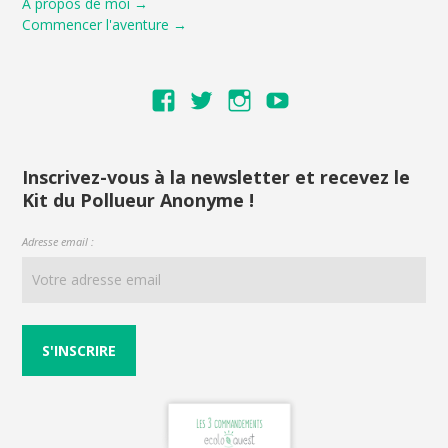
À propos de moi →
Commencer l'aventure →
Voir
Voir
Voir
Voir
le
le
le
le
profil
profil
profil
profil
de
de
de
de
Inscrivez-vous à la newsletter et recevez le
Kit du Pollueur Anonyme !
ecoloquest
ecoloquest
ecoloquest
UCNI6RPVeiym
sur
sur
sur
AiuYw
Adresse email :
Facebook
Twitter
Instagram
sur
YouTube